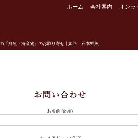
ホーム
会社案内
オンラ
『鮮魚・海産物』のお取り寄せ | 姫路 石本鮮魚
お名前 (必須)