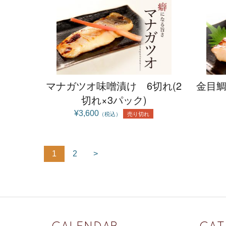
マナガツオ味噌漬け 6切れ(2
金目鯛
切れ×3パック)
¥3,600
売り切れ
（税込）
1
2
>
CALENDAR
CAT