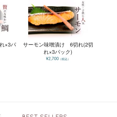
れ×3パ
サーモン味噌漬け 6切れ(2切
れ×3パック)
¥2,700
（税込）
E
BEST SELLERS